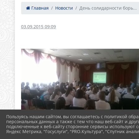
Главная
Новости
День солидарности борь...
03.09.2015 09:09
Пользуясь нашим сайтом, вы соглашаетесь с политикой обра
персональных данных а также с тем что наш веб-сайт и друг
подключенные к веб-сайту сторонние сервисы используют co
Яндекс Метрика, "Госуслуги", "PRO.Культура", "Спутник анали