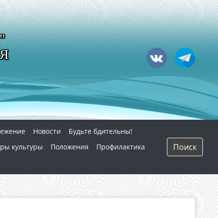
"
Я
режение
Новости
Будьте бдительны!
Поиск
ры культуры
Положения
Профилактика