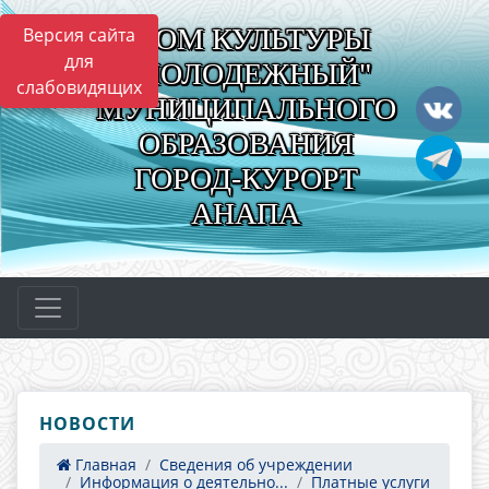
"ДОМ КУЛЬТУРЫ
Версия сайта
для
"МОЛОДЕЖНЫЙ"
слабовидящих
МУНИЦИПАЛЬНОГО
ОБРАЗОВАНИЯ
ГОРОД-КУРОРТ
АНАПА
НОВОСТИ
Главная
Сведения об учреждении
Информация о деятельно...
Платные услуги