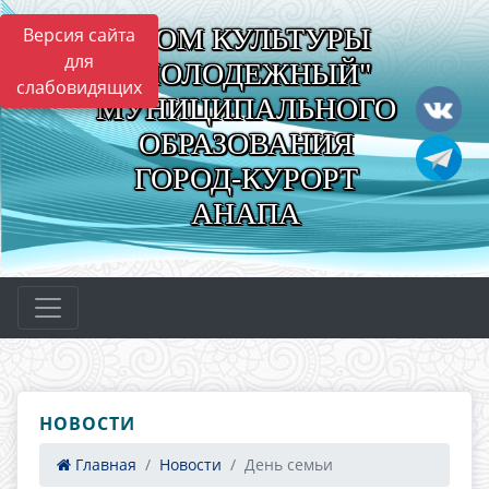
"ДОМ КУЛЬТУРЫ
Версия сайта
для
"МОЛОДЕЖНЫЙ"
слабовидящих
МУНИЦИПАЛЬНОГО
ОБРАЗОВАНИЯ
ГОРОД-КУРОРТ
АНАПА
НОВОСТИ
Главная
Новости
День семьи