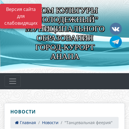
"ДОМ КУЛЬТУРЫ
Версия сайта
для
"МОЛОДЕЖНЫЙ"
слабовидящих
МУНИЦИПАЛЬНОГО
ОБРАЗОВАНИЯ
ГОРОД-КУРОРТ
АНАПА
НОВОСТИ
Главная
Новости
"Танцевальная феерия"