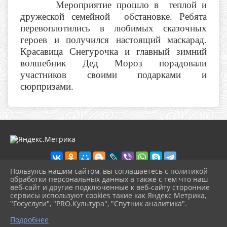
Мероприятие прошло в теплой и
дружеской семейной обстановке. Ребята
перевоплотились в любимых сказочных
героев и получился настоящий маскарад.
Красавица Снегурочка и главный зимний
волшебник Дед Мороз порадовали
участников своими подарками и
сюрпризами.
Пользуясь нашим сайтом, вы соглашаетесь с политикой
обработки персональных данных а также с тем что наш
веб-сайт и другие подключенные к веб-сайту сторонние
2026 г. anapadkm.anapa-kult.ru
сервисы используют cookies такие как Яндекс Метрика,
Вход
"Госуслуги", "PRO.Культура", "Спутник аналитика".
Карта сайта
^
Политика обработки персональных данных
Подробнее