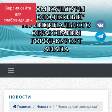
"ДОМ КУЛЬТУРЫ
Версия сайта
для
"МОЛОДЕЖНЫЙ"
слабовидящих
МУНИЦИПАЛЬНОГО
ОБРАЗОВАНИЯ
ГОРОД-КУРОРТ
АНАПА
НОВОСТИ
Главная
Новости
"Новогодний звездопад"