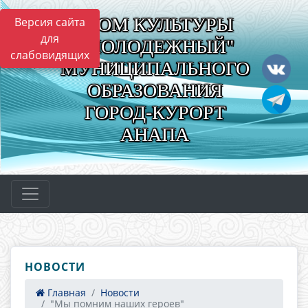
"ДОМ КУЛЬТУРЫ
Версия сайта
для
"МОЛОДЕЖНЫЙ"
слабовидящих
МУНИЦИПАЛЬНОГО
ОБРАЗОВАНИЯ
ГОРОД-КУРОРТ
АНАПА
НОВОСТИ
Главная
Новости
"Мы помним наших героев"