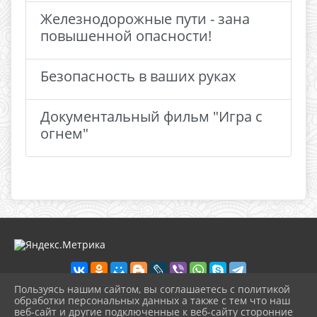
Железнодорожные пути - зана
повышенной опасности!
Безопасность в ваших руках
Документальный фильм "Игра с
огнем"
Пользуясь нашим сайтом, вы соглашаетесь с политикой
обработки персональных данных а также с тем что наш
веб-сайт и другие подключенные к веб-сайту сторонние
2026 г. anapadkm.anapa-kult.ru