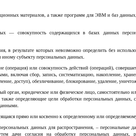
ационных материалов, а также программ для ЭВМ и баз данных
нных — совокупность содержащихся в базах данных персо
ия, в результате которых невозможно определить без исполь
 иному субъекту персональных данных.
ие (операция) или совокупность действий (операций), совершае
ми, включая сбор, запись, систематизацию, накопление, хранен
вление, доступ), обезличивание, блокирование, удаление, уничт
ный орган, юридическое или физическое лицо, самостоятельно и
 также определяющие цели обработки персональных данных, с
данными.
ящаяся прямо или косвенно к определенному или определяемому 
персональных данных для распространения, – персональные д
утем дачи согласия на обработку персональных данных, 