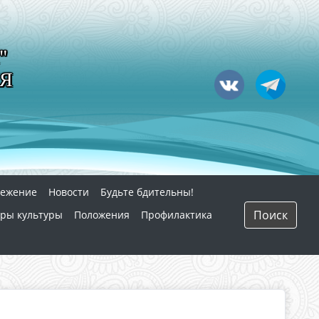
"
Я
режение
Новости
Будьте бдительны!
Поиск
ры культуры
Положения
Профилактика