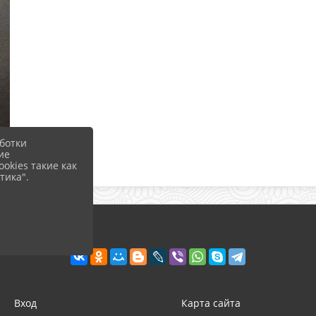
ботки
ие
okies такие как
тика".
Вход
Карта сайта