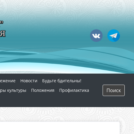
"
Я
режение
Новости
Будьте бдительны!
Поиск
ры культуры
Положения
Профилактика