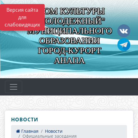
"ДОМ КУЛЬТУРЫ
Версия сайта
для
"МОЛОДЕЖНЫЙ"
слабовидящих
МУНИЦИПАЛЬНОГО
ОБРАЗОВАНИЯ
ГОРОД-КУРОРТ
АНАПА
НОВОСТИ
Главная
Новости
Официальные заседания