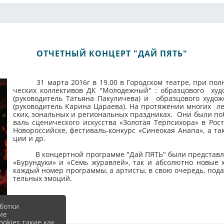
ОТЧЕТНЫЙ КОНЦЕРТ "ДАЙ ПЯТЬ"
31 мар­та 2016г в 19.00 в Го­род­ском те­ат­ре, при пол­ном
ческих кол­лекти­вов ДК "Мо­лодеж­ный" : об­разцо­вого ху­дож
(руководитель Тать­яна Па­кули­чева) и об­разцо­вого ху­дожес
(руководитель Ка­рина Ца­ра­ева). На про­тяже­нии мно­гих ле
ских, зо­наль­ных и ре­ги­ональ­ных праз­дни­ках. Они бы­ли по­
валь сце­ничес­ко­го ис­кусс­тва «Зо­лотая Тер­пси­хора» в Рос­
Но­ворос­сий­ске, фес­ти­валь-кон­курс «Си­не­окая Ана­па», а т
ции и др.
В кон­цер­тной прог­рамме "Дай ПЯТЬ" бы­ли пред­став­ле­ны
«Бу­рун­ду­ки» и «Семь жу­рав­лей», так и аб­со­лют­но но­вые 
каж­дый но­мер прог­раммы, а ар­тисты, в свою оче­редь, по­да
тель­ных эмо­ций.
ботки
ие
okies такие как