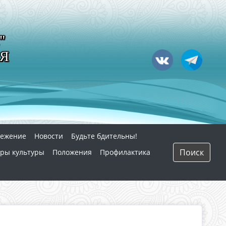
"
Я
режение
Новости
Будьте бдительны!
Поиск
ры культуры
Положения
Профилактика