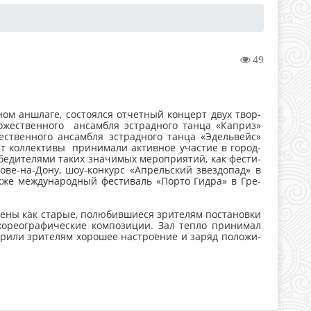
49
 ан­шла­ге, сос­то­ял­ся от­четный кон­церт двух твор­
ес­твен­но­го ан­сам­бля эс­трад­но­го тан­ца «Кап­риз»
­твен­но­го ан­сам­бля эс­трад­но­го тан­ца «Эдель­вейс»
т кол­лекти­вы при­нима­ли ак­тивное учас­тие в го­род­
беди­теля­ми та­ких зна­чимых ме­роп­ри­ятий, как фес­ти­
то­ве-на-До­ну, шоу-кон­курс «Ап­рель­ский звез­до­пад» в
ак­же меж­ду­народ­ный фес­ти­валь «Пор­то Гид­ра» в Гре­
 как ста­рые, по­любив­ши­еся зри­телям пос­та­нов­ки
хо­ре­ог­ра­фичес­кие ком­по­зиции. Зал теп­ло при­нимал
ри­ли зри­телям хо­рошее нас­тро­ение и за­ряд по­ложи­