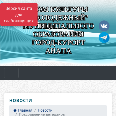
"ДОМ КУЛЬТУРЫ
Версия сайта
для
"МОЛОДЕЖНЫЙ"
слабовидящих
МУНИЦИПАЛЬНОГО
ОБРАЗОВАНИЯ
ГОРОД-КУРОРТ
АНАПА
НОВОСТИ
Главная
Новости
Поздравление ветеранов