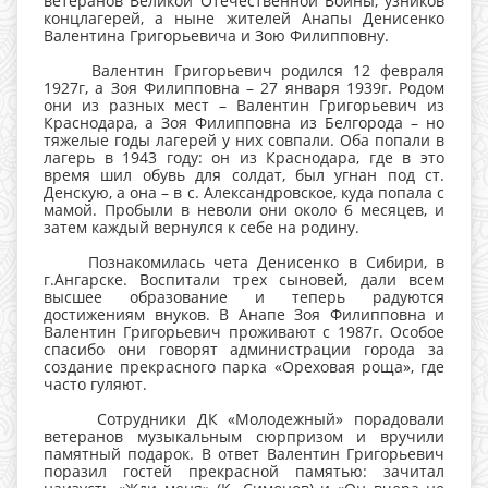
ветеранов Великой Отечественной Войны, узников
концлагерей, а ныне жителей Анапы Денисенко
Валентина Григорьевича и Зою Филипповну.
Валентин Григорьевич родился 12 февраля
1927г, а Зоя Филипповна – 27 января 1939г. Родом
они из разных мест – Валентин Григорьевич из
Краснодара, а Зоя Филипповна из Белгорода – но
тяжелые годы лагерей у них совпали. Оба попали в
лагерь в 1943 году: он из Краснодара, где в это
время шил обувь для солдат, был угнан под ст.
Денскую, а она – в с. Александровское, куда попала с
мамой. Пробыли в неволи они около 6 месяцев, и
затем каждый вернулся к себе на родину.
Познакомилась чета Денисенко в Сибири, в
г.Ангарске. Воспитали трех сыновей, дали всем
высшее образование и теперь радуются
достижениям внуков. В Анапе Зоя Филипповна и
Валентин Григорьевич проживают с 1987г. Особое
спасибо они говорят администрации города за
создание прекрасного парка «Ореховая роща», где
часто гуляют.
Сотрудники ДК «Молодежный» порадовали
ветеранов музыкальным сюрпризом и вручили
памятный подарок. В ответ Валентин Григорьевич
поразил гостей прекрасной памятью: зачитал