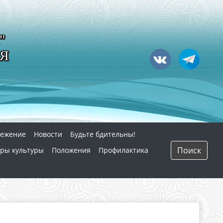
"
Я
режение
Новости
Будьте бдительны!
Поиск
ры культуры
Положения
Профилактика