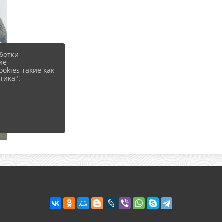
ботки
ие
okies такие как
тика".