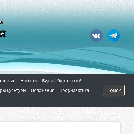
"
Я
режение
Новости
Будьте бдительны!
Поиск
ры культуры
Положения
Профилактика