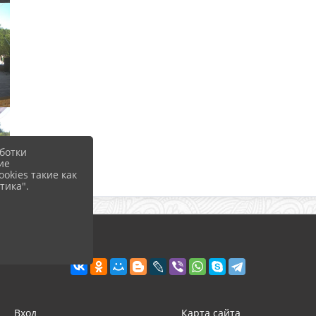
ботки
ие
okies такие как
тика".
Вход
Карта сайта