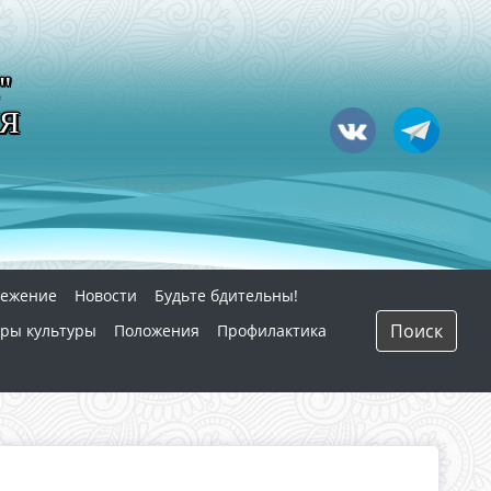
"
Я
режение
Новости
Будьте бдительны!
Поиск
ры культуры
Положения
Профилактика