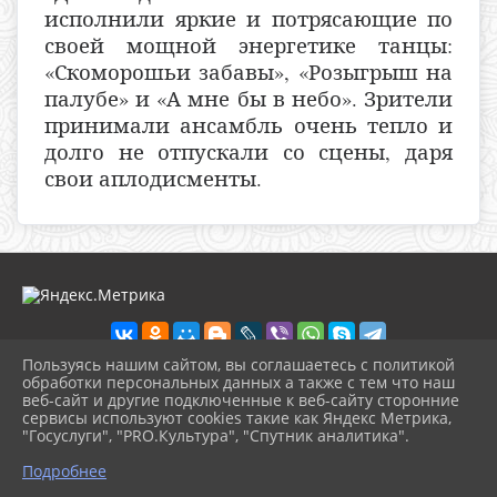
исполнили яркие и потрясающие по
своей мощной энергетике танцы:
«Скоморошьи забавы», «Розыгрыш на
палубе» и «А мне бы в небо». Зрители
принимали ансамбль очень тепло и
долго не отпускали со сцены, даря
свои аплодисменты.
Пользуясь нашим сайтом, вы соглашаетесь с политикой
обработки персональных данных а также с тем что наш
веб-сайт и другие подключенные к веб-сайту сторонние
2026 г. anapadkm.anapa-kult.ru
сервисы используют cookies такие как Яндекс Метрика,
Вход
"Госуслуги", "PRO.Культура", "Спутник аналитика".
Карта сайта
^
Политика обработки персональных данных
Подробнее