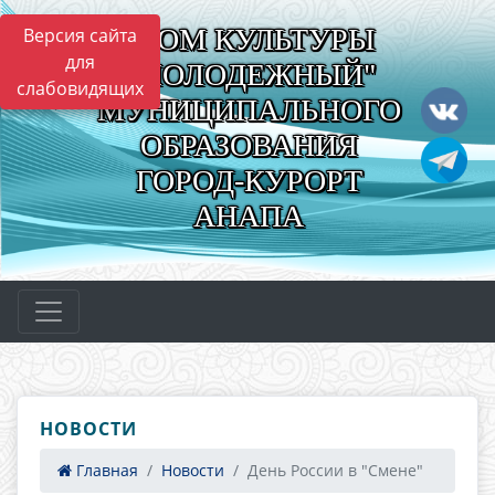
"ДОМ КУЛЬТУРЫ
Версия сайта
для
"МОЛОДЕЖНЫЙ"
слабовидящих
МУНИЦИПАЛЬНОГО
ОБРАЗОВАНИЯ
ГОРОД-КУРОРТ
АНАПА
НОВОСТИ
Главная
Новости
День России в "Смене"