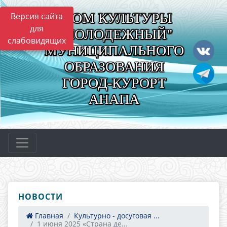
"ДОМ КУЛЬТУРЫ
Версия сайта
для
"МОЛОДЕЖНЫЙ"
слабовидящих
МУНИЦИПАЛЬНОГО
ОБРАЗОВАНИЯ
ГОРОД-КУРОРТ
АНАПА
НОВОСТИ
Главная
Культурно - досуговая ...
1 июня 2025 «Страна де...