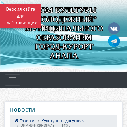
"ДОМ КУЛЬТУРЫ
Версия сайта
для
"МОЛОДЕЖНЫЙ"
слабовидящих
МУНИЦИПАЛЬНОГО
ОБРАЗОВАНИЯ
ГОРОД-КУРОРТ
АНАПА
НОВОСТИ
Главная
Культурно - досуговая ...
Зимние каникулы — это ...