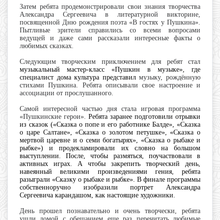
Затем ребята продемонстрировали свои знания творчества
Александра Сергеевича в
литературной викторине,
посвященной Дню рождения поэта «В гостях у Пушкина».
Пытливые зрители справились со всеми вопросами
ведущей и даже сами рассказали интересные факты о
любимых сказках.
Следующим творческим приключением для ребят стал
музыкальный мастер-класс «Пушкин в музыке», где
специалист дома культура представил
музыку, рождённую
стихами Пушкина. Ребята описывали свое настроение и
ассоциации от прослушанного.
Самой интересной частью дня стала
игровая программа
«Пушкинские герои».
Ребята заранее подготовили отрывки
из сказок («Сказка о попе и его работнике Балде», «Сказка
о царе Салтане», «Сказка о золотом петушке», «Сказка о
мертвой царевне и о семи богатырях», «Сказка о рыбаке и
рыбке») и продекламировали их словно на большом
выступлении. После, чтобы размяться, поучаствовали в
активных играх. А чтобы закрепить творческий день,
навеянный великими произведениями гения, ребята
разыграли «Сказку о рыбаке и рыбке». В финале программы
собственноручно изобразили портрет Александра
Сергеевича карандашом, как настоящие художники.
День прошел познавательно и очень творчески, ребята
ушли домой с обещанием еще раз перечитать любимые