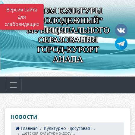
"ДОМ КУЛЬТУРЫ
Версия сайта
для
"МОЛОДЕЖНЫЙ"
слабовидящих
МУНИЦИПАЛЬНОГО
ОБРАЗОВАНИЯ
ГОРОД-КУРОРТ
АНАПА
НОВОСТИ
Главная
Культурно - досуговая ...
Детская культурно-досу...