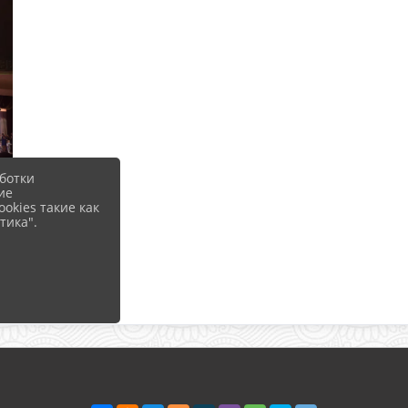
ботки
ие
okies такие как
тика".