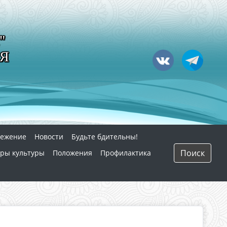
"
Я
режение
Новости
Будьте бдительны!
Поиск
ры культуры
Положения
Профилактика